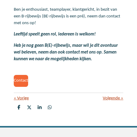
Ben je enthousiast, teamplayer, klantgericht, in bezit van
een B-rijbewijs (BE-rijbewijs is een pré), neem dan contact
met ons op!
Leeftijd speelt geen rol, iedereen is welkom!
Heb je nog geen B(E)-rijbewijs, maar wil je dit avontuur
wel beleven, neem dan ook contact met ons op. Samen
kunnen we naar de mogelijkheden kijken.
Contact
«
Vorige
Volgende
»
D
D
S
D
e
e
h
e
l
e
a
l
e
l
r
e
n
e
n