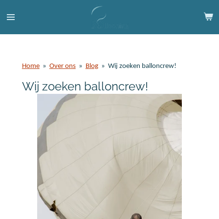
Ga
direct
naar
de
hoofdinhoud
Home
»
Over ons
»
Blog
»
Wij zoeken balloncrew!
Wij zoeken balloncrew!